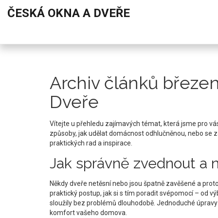
ČESKÁ OKNA A DVEŘE
Archiv článků březe
Dveře
Vítejte u přehledu zajímavých témat, která jsme pro vás
způsoby, jak udělat domácnost odhlučněnou, nebo se za
praktických rad a inspirace.
Jak správně zvednout a n
Někdy dveře netěsní nebo jsou špatně zavěšené a proto 
praktický postup, jak si s tím poradit svépomocí – od v
sloužily bez problémů dlouhodobě. Jednoduché úpravy d
komfort vašeho domova.