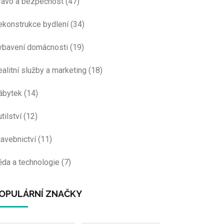
rávo a bezpečnost
(47)
ekonstrukce bydlení
(34)
ybavení domácnosti
(19)
ealitní služby a marketing
(18)
ábytek
(14)
tilství
(12)
tavebnictví
(11)
ěda a technologie
(7)
OPULÁRNÍ ZNAČKY