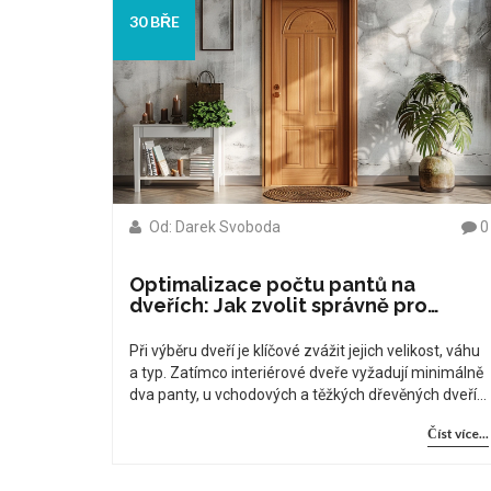
30 BŘE
Od: Darek Svoboda
0
Optimalizace počtu pantů na
dveřích: Jak zvolit správně pro
dlouhodobou funkčnost
Při výběru dveří je klíčové zvážit jejich velikost, váhu
a typ. Zatímco interiérové dveře vyžadují minimálně
dva panty, u vchodových a těžkých dřevěných dveří
se doporučují tři a více pantů.
Číst více...