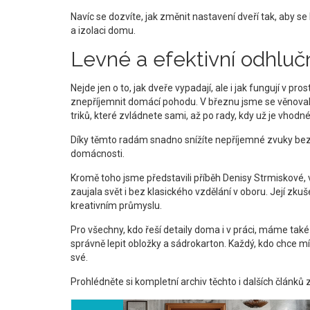
Navíc se dozvíte, jak změnit nastavení dveří tak, aby se
a izolaci domu.
Levné a efektivní odhlu
Nejde jen o to, jak dveře vypadají, ale i jak fungují v 
znepříjemnit domácí pohodu. V březnu jsme se věnovali
triků, které zvládnete sami, až po rady, kdy už je vhodné
Díky těmto radám snadno snížíte nepříjemné zvuky bez 
domácnosti.
Kromě toho jsme představili příběh Denisy Strmiskové,
zaujala svět i bez klasického vzdělání v oboru. Její zkuš
kreativním průmyslu.
Pro všechny, kdo řeší detaily doma i v práci, máme tak
správně lepit obložky a sádrokarton. Každý, kdo chce mít 
své.
Prohlédněte si kompletní archiv těchto i dalších článků