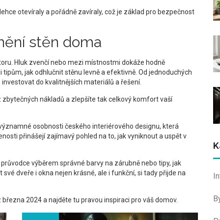
 lehce otevíraly a pořádně zavíraly, což je základ pro bezpečnost
čnění stěn doma
prostoru. Hluk zvenčí nebo mezi místnostmi dokáže hodně
 tipům, jak odhlučnit stěnu levně a efektivně. Od jednoduchých
 investovat do kvalitnějších materiálů a řešení.
zbytečných nákladů a zlepšíte tak celkový komfort vaší
 významné osobnosti českého interiérového designu, která
enosti přinášejí zajímavý pohled na to, jak vyniknout a uspět v
K
é průvodce výběrem správné barvy na zárubně nebo tipy, jak
své dveře i okna nejen krásné, ale i funkční, si tady přijde na
I
B
 z března 2024 a najděte tu pravou inspiraci pro váš domov.