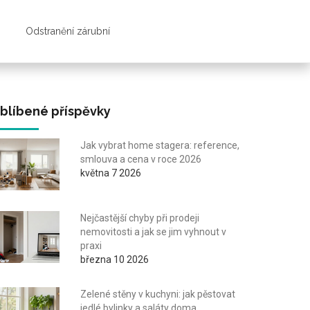
Odstranění zárubní
blíbené příspěvky
Jak vybrat home stagera: reference,
smlouva a cena v roce 2026
května 7 2026
Nejčastější chyby při prodeji
nemovitosti a jak se jim vyhnout v
praxi
března 10 2026
Zelené stěny v kuchyni: jak pěstovat
jedlé bylinky a saláty doma