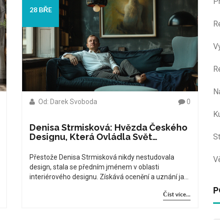
P
28 BŘE
R
V
R
N
Od: Darek Svoboda
0
Ku
Denisa Strmisková: Hvězda Českého
Designu, Která Ovládla Svět
S
Interiérů Bez Studia Designu
Přestože Denisa Strmisková nikdy nestudovala
V
design, stala se předním jménem v oblasti
interiérového designu. Získává ocenění a uznání jak
v České republice, tak ve světě. Její postřehy o
P
Číst více...
cenotvorbu v designových službách získávají
pozornost a přítahují diskusi.