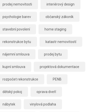
prodej nemovitosti
interiérový design
psychologie barev
občanský zákoník
stavební povolení
home staging
rekonstrukce bytu
katastr nemovitostí
nájemní smlouva
prodej bytu
kupní smlouva
projektová dokumentace
rozpočet rekonstrukce
PENB
dětský pokoj
oprava dveří
nábytek
vinylová podlaha